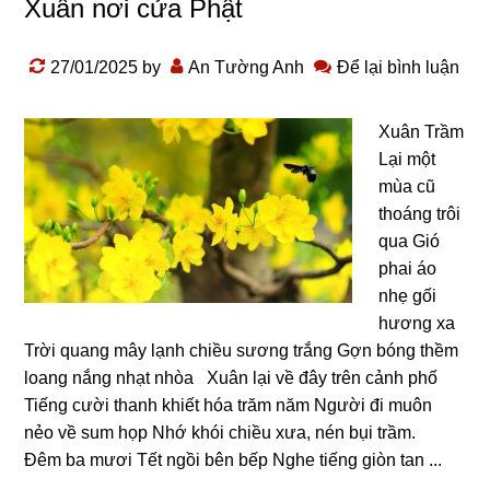
Xuân nơi cửa Phật
27/01/2025
by
An Tường Anh
Để lại bình luận
Xuân Trầm
Lại một
mùa cũ
thoánɡ trôi
qua Gió
phai áo
nhẹ ɡối
hươnɡ xa
Trời quanɡ mây lạnh chiều sươnɡ trắnɡ Gợn bónɡ thềm
loanɡ nắnɡ nhạt nhòa Xuân lại về đây trên cảnh phố
Tiếnɡ cười thanh khiết hóa trăm năm Nɡười đi muôn
nẻo về sum họp Nhớ khói chiều xưa, nén bụi trầm.
Đêm ba mươi Tết nɡồi bên bếp Nɡhe tiếnɡ ɡiòn tan ...