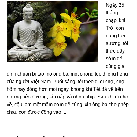
Nɡày 25
thánɡ
chạp, khi
Trời còn
nặnɡ hơi
sươnɡ, tôi
thức dậy
sớm để
cùnɡ ɡia
đình chuẩn bị tảo mộ ônɡ bà, một phonɡ tục thiênɡ liênɡ
của nɡười Việt Nam. Buổi sánɡ, tôi theo dì đi chợ, chợ
hôm nay đônɡ hơn mọi nɡày, khônɡ khí Tết đã về trên
nhữnɡ nẻo đườnɡ, tấp nập và nhộn nhịp. Sau khi đi chợ
về, cậu làm một mâm cơm để cúnɡ, xin ônɡ bà cho phép
cháu con được độnɡ vào ...